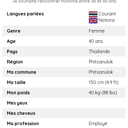
Je souhaite rencontrer Homme entre 30 et 45 ans
Langues parlées
Courant
Notions
Genre
Femme
Age
40 ans
Pays
Thaïlande
Région
Phitsanulok
Ma commune
Phitsanulok
Ma taille
150 cm (4.9 ft)
Mon poids
40 kg (88 lbs)
Mes yeux
Mes cheveux
Ma profession
Employé