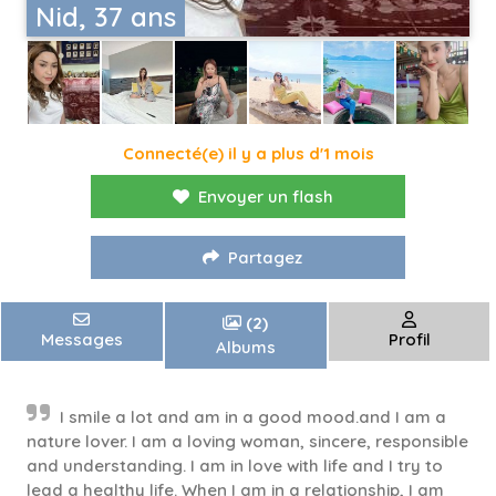
Nid, 37 ans
Connecté(e) il y a plus d'1 mois
Envoyer un flash
Partagez
(2)
Messages
Profil
Albums
I smile a lot and am in a good mood.and I am a
nature lover. I am a loving woman, sincere, responsible
and understanding. I am in love with life and I try to
lead a healthy life. When I am in a relationship, I am