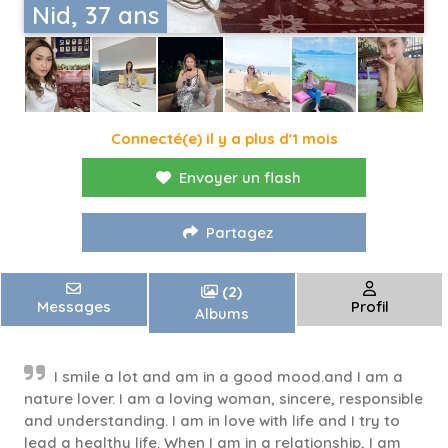
Nid, 37 ans
Connecté(e) il y a plus d'1 mois
Envoyer un flash
Partagez
(2)
Messages
Profil
Albums
I smile a lot and am in a good mood.and I am a
nature lover. I am a loving woman, sincere, responsible
and understanding. I am in love with life and I try to
lead a healthy life. When I am in a relationship, I am