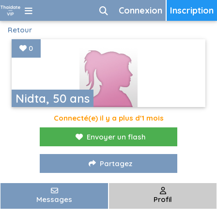
Connexion
Inscription
Retour
0
Nidta, 50 ans
Connecté(e) il y a plus d'1 mois
Envoyer un flash
Partagez
Messages
Profil