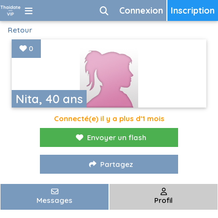
Connexion
Inscription
Retour
0
Nita, 40 ans
Connecté(e) il y a plus d'1 mois
Envoyer un flash
Partagez
Messages
Profil