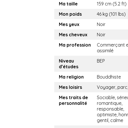
Ma taille
159 cm (5.2 ft)
Mon poids
46 kg (101 lbs)
Mes yeux
Noir
Mes cheveux
Noir
Ma profession
Commerçant e
assimilé
Niveau
BEP
d’études
Ma religion
Bouddhiste
Mes loisirs
Voyager, parc,
Mes traits de
Sociable, série
personnalité
romantique,
responsable,
optimiste, hon
gentil, calme