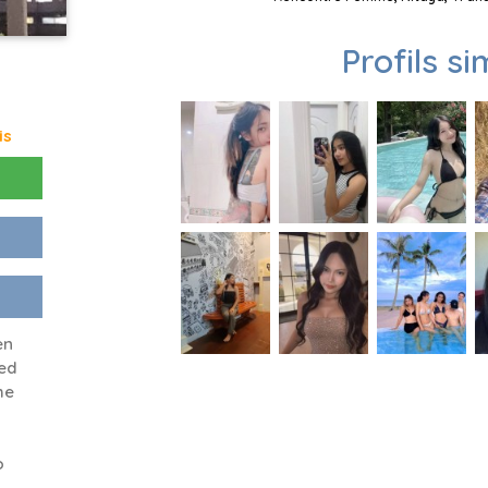
Profils si
is
en
eed
me
o