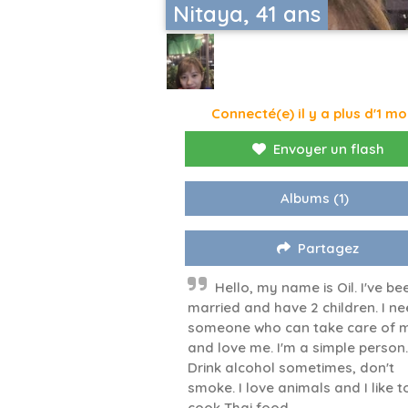
Nitaya, 41 ans
Connecté(e) il y a plus d'1 mo
Envoyer un flash
Albums
(1)
Partagez
Hello, my name is Oil. I've be
married and have 2 children. I n
someone who can take care of 
and love me. I'm a simple person.
Drink alcohol sometimes, don't
smoke. I love animals and I like t
cook Thai food.