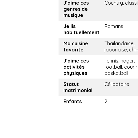
J’aime ces
Country, class
genres de
musique
Je lis
Romans
habituellement
Ma cuisine
Thailandaïse,
favorite
japonaise, chi
J’aime ces
Tennis, nager,
activités
football, courir
physiques
basketball
Statut
Célibataire
matrimonial
Enfants
2