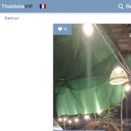
R
Retour
11