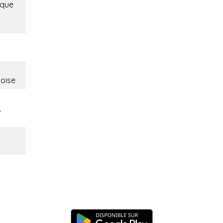
ique
noise
,