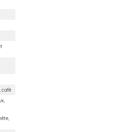
t
 café
ux,
nête,