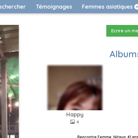
echercher
Témoignages
Femmes asiatiques
Ecrire un m
Albums
Happy​
4
Rencontre Femme, Nitaya, 41 ans