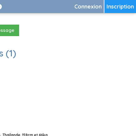
Connexion
Inscription
essage
 (1)
, Thaïlande, 159cm et 46kg