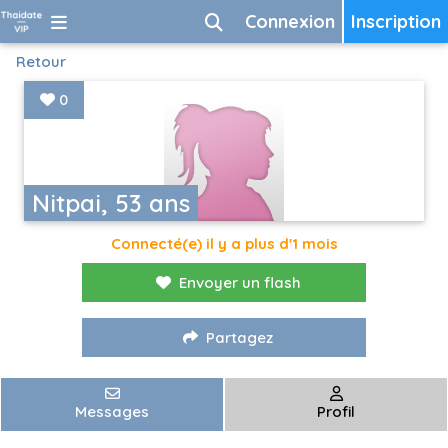
Connexion
Inscription
Retour
0
Nitpai, 53 ans
Connecté(e) il y a plus d'1 mois
Envoyer un flash
Partagez
Messages
Profil