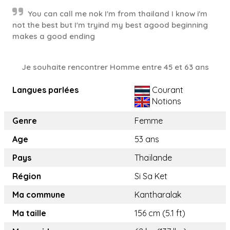
You can call me nok I'm from thailand I know i'm
not the best but I'm tryind my best agood beginning
makes a good ending
Je souhaite rencontrer Homme entre 45 et 63 ans
Langues parlées
Courant
Notions
Genre
Femme
Age
53 ans
Pays
Thaïlande
Région
Si Sa Ket
Ma commune
Kantharalak
Ma taille
156 cm (5.1 ft)