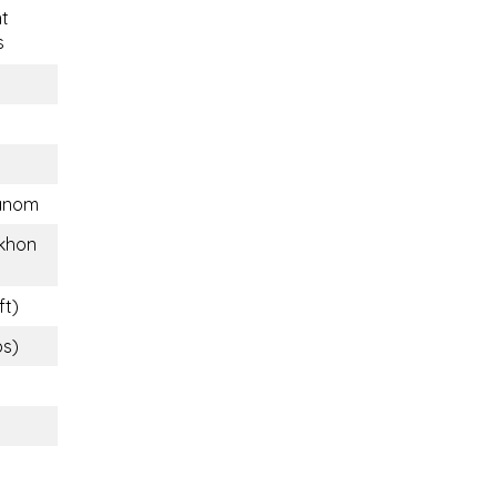
t
s
anom
khon
ft)
bs)