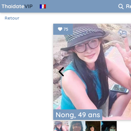
R
Retour
75
Nong, 49 ans