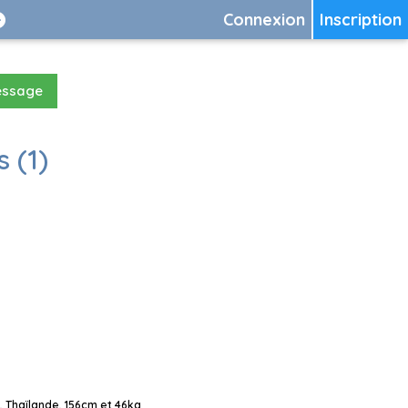
Connexion
Inscription
essage
 (1)
 Thaïlande, 156cm et 46kg