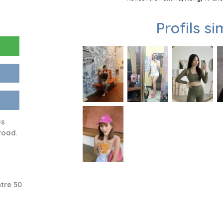
Profils si
us
road.
tre 50