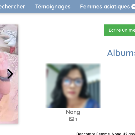
echercher
Témoignages
Femmes asiatiques
Ecrire un m
Albums
Nong
1
Rencontre Femme, Nong, 49 ans,