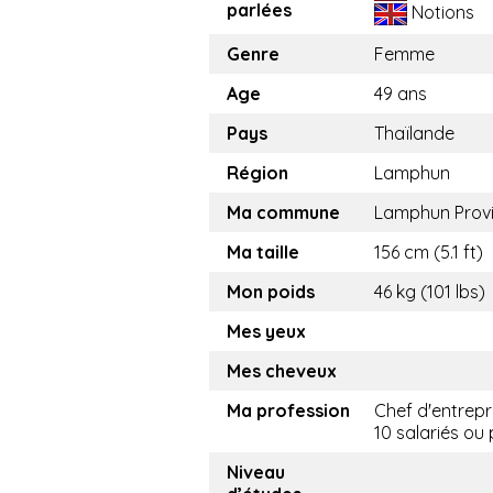
parlées
Notions
Genre
Femme
Age
49 ans
Pays
Thaïlande
Région
Lamphun
Ma commune
Lamphun Prov
Ma taille
156 cm (5.1 ft)
Mon poids
46 kg (101 lbs)
Mes yeux
Mes cheveux
Ma profession
Chef d'entrepr
10 salariés ou 
Niveau