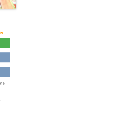
is
one
-