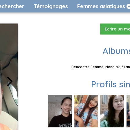
echercher
Témoignages
Femmes asiatiques
Ecrire un m
Albums
Rencontre Femme, Nonglak, 51 ans
Profils si