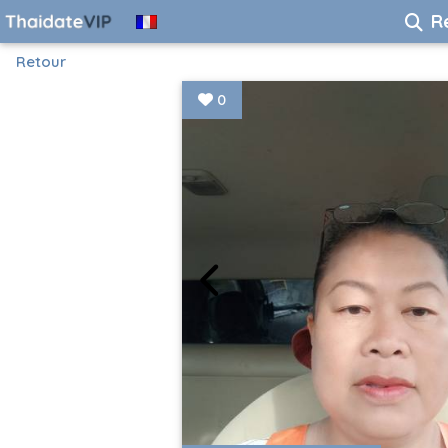
R
Retour
0