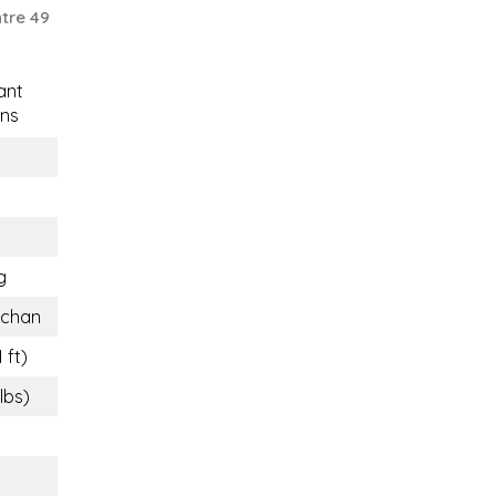
tre 49
ant
ns
g
ichan
 ft)
 lbs)