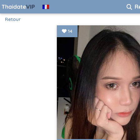
R
Retour
14