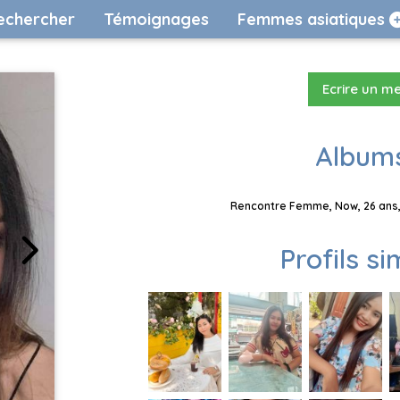
echercher
Témoignages
Femmes asiatiques
Ecrire un m
Albums
Rencontre Femme, Now, 26 ans, 
Profils si