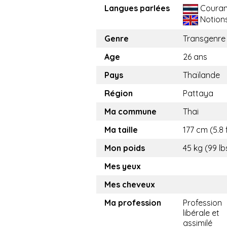
Langues parlées
Couran
Notion
Genre
Transgenre
Age
26 ans
Pays
Thaïlande
Région
Pattaya
Ma commune
Thai
Ma taille
177 cm (5.8 
Mon poids
45 kg (99 lb
Mes yeux
Mes cheveux
Ma profession
Profession
libérale et
assimilé