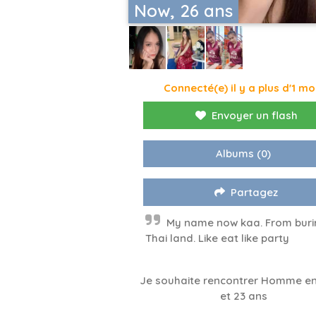
Now, 26 ans
Connecté(e) il y a plus d'1 mo
Envoyer un flash
Albums
(0)
Partagez
My name now kaa. From buri
Thai land. Like eat like party
Je souhaite rencontrer Homme en
et 23 ans