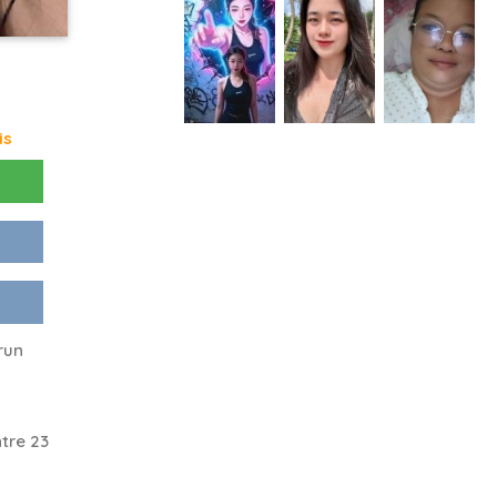
is
run
tre 23