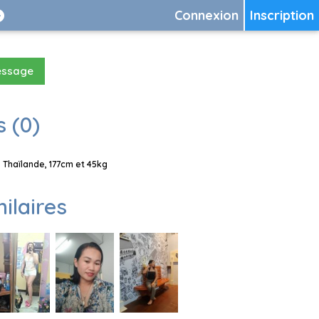
Connexion
Inscription
essage
 (0)
Thaïlande, 177cm et 45kg
milaires