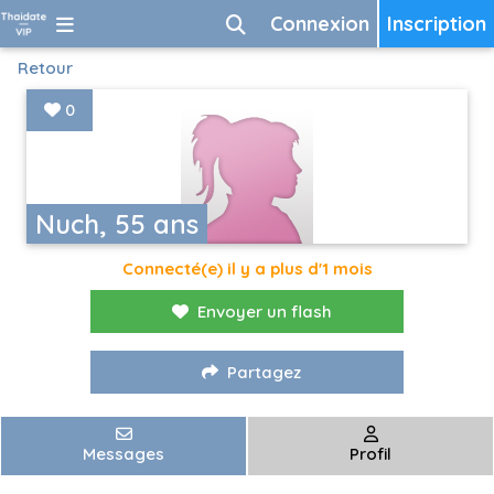
Connexion
Inscription
Retour
0
Nuch, 55 ans
Connecté(e) il y a plus d'1 mois
Envoyer un flash
Partagez
Messages
Profil