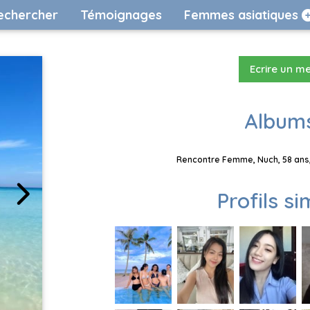
echercher
Témoignages
Femmes asiatiques
Ecrire un m
Albums
Rencontre Femme, Nuch, 58 ans,
Profils si