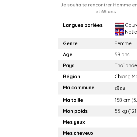
Je souhaite rencontrer Homme en
et 65 ans
Langues parlées
Cour
Noti
Genre
Femme
Age
58 ans
Pays
Thaïlande
Région
Chiang Ma
Ma commune
เมือง
Ma taille
158 cm (5.
Mon poids
55 kg (121
Mes yeux
Mes cheveux