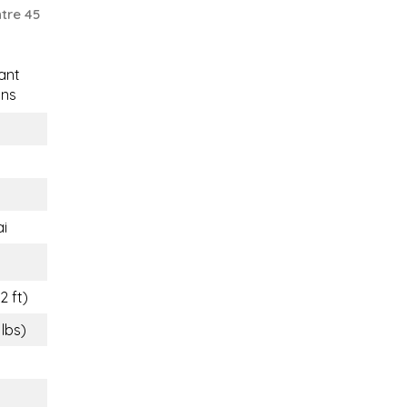
tre 45
ant
ons
i
2 ft)
 lbs)