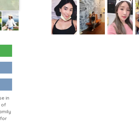
se in
 of
family
for