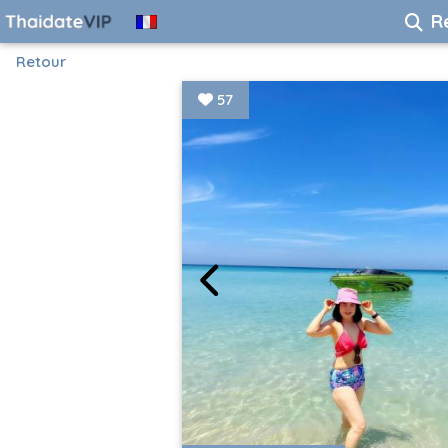
R
Retour
57