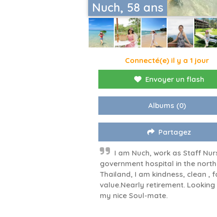
Nuch, 58 ans
Connecté(e) il y a 1 jour
Envoyer un flash
Albums
(0)
Partagez
I am Nuch, work as Staff Nur
government hospital in the north
Thailand, I am kindness, clean , 
value.Nearly retirement. Looking 
my nice Soul-mate.