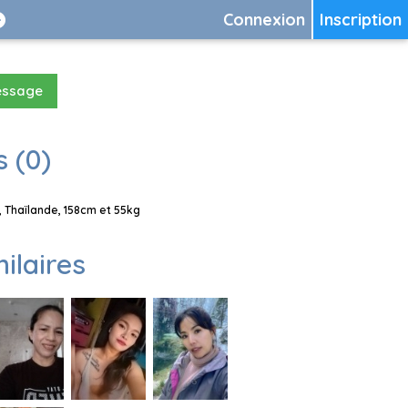
Connexion
Inscription
essage
 (0)
 Thaïlande, 158cm et 55kg
milaires