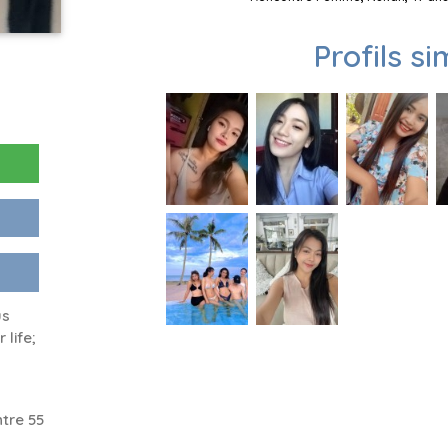
Profils si
us
 life;
tre 55