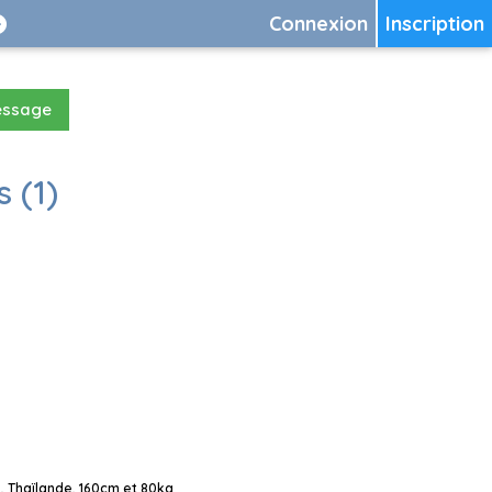
Connexion
Inscription
essage
 (1)
 Thaïlande, 160cm et 80kg