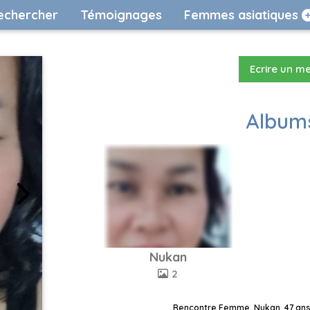
echercher
Témoignages
Femmes asiatiques
Ecrire un m
Albums
Nukan
2
Rencontre Femme, Nukan, 47 ans,