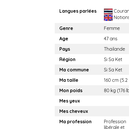
Langues parlées
Couran
Notion
Genre
Femme
Age
47 ans
Pays
Thaïlande
Région
Si Sa Ket
Ma commune
Si Sa Ket
Ma taille
160 cm (5.2 
Mon poids
80 kg (176 l
Mes yeux
Mes cheveux
Ma profession
Profession
libérale et