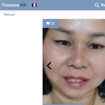
R
Retour
32