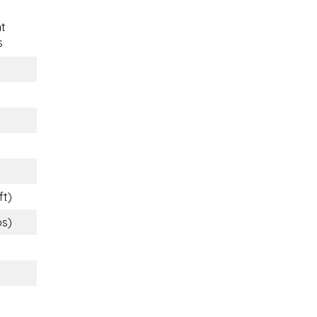
t
s
ft)
bs)