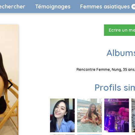
echercher
Témoignages
Femmes asiatiques
Ecrire un m
Albums
Rencontre Femme, Nung, 35 ans,
Profils si