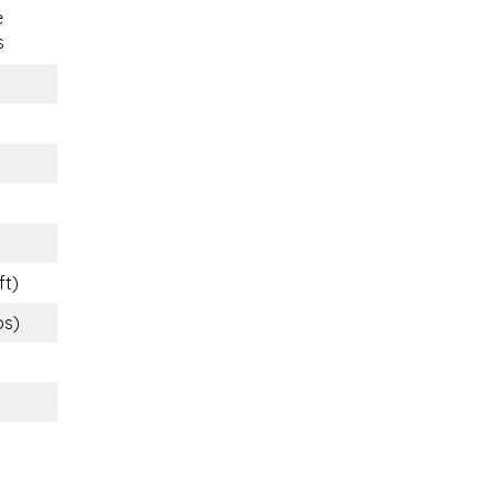
e
s
ft)
bs)