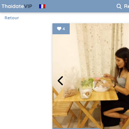
R
Retour
4