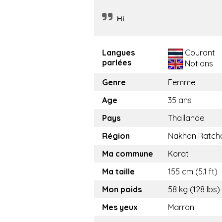
Hi
Langues
Courant
parlées
Notions
Genre
Femme
Age
35 ans
Pays
Thaïlande
Région
Nakhon Ratch
Ma commune
Korat
Ma taille
155 cm (5.1 ft)
Mon poids
58 kg (128 lbs)
Mes yeux
Marron