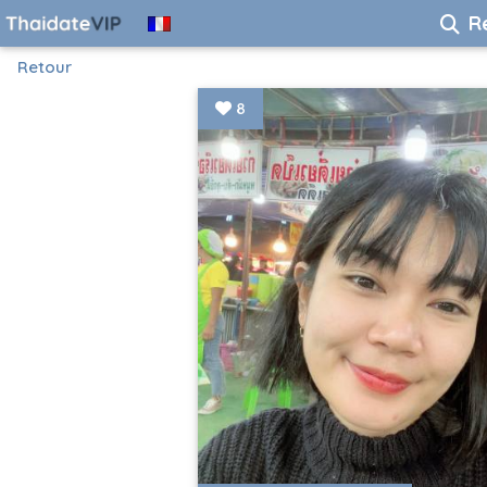
R
Retour
8