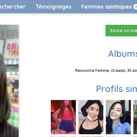
echercher
Témoignages
Femmes asiatiques
Ecrire un m
Albums
Rencontre Femme, Orawan, 35 ans
Profils si