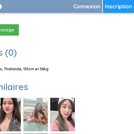
Connexion
Inscription
essage
 (0)
, Thaïlande, 155cm et 58kg
milaires