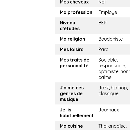
Mes cheveux
Noir
Ma profession
Employé
Niveau
BEP
d’études
Ma religion
Bouddhiste
Mes loisirs
Parc
Mes traits de
Sociable,
personnalité
responsable,
optimiste, hon
calme
J’aime ces
Jazz, hip hop,
genres de
classique
musique
Je lis
Journaux
habituellement
Ma cuisine
Thailandaïse,