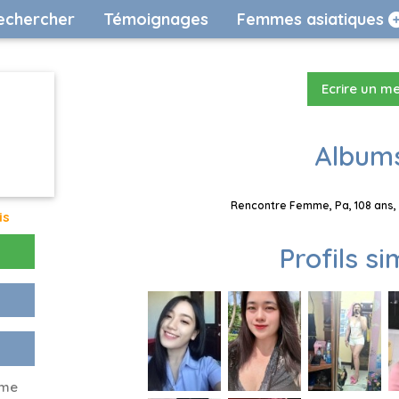
echercher
Témoignages
Femmes asiatiques
Ecrire un m
Albums
Rencontre Femme, Pa, 108 ans, 
is
Profils si
 me