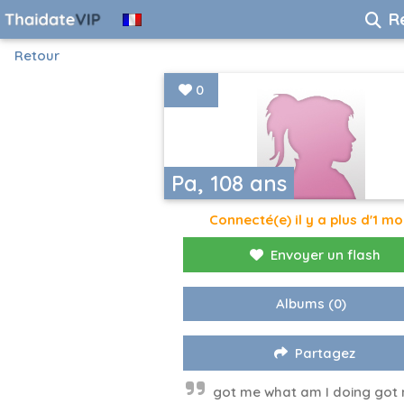
R
Retour
0
Pa, 108 ans
Connecté(e) il y a plus d'1 mo
Envoyer un flash
Albums
(0)
Partagez
got me what am I doing got