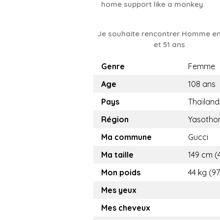
home support like a monkey
Je souhaite rencontrer Homme en
et 51 ans
Genre
Femme
Age
108 ans
Pays
Thaïland
Région
Yasotho
Ma commune
Gucci
Ma taille
149 cm (4
Mon poids
44 kg (97
Mes yeux
Mes cheveux