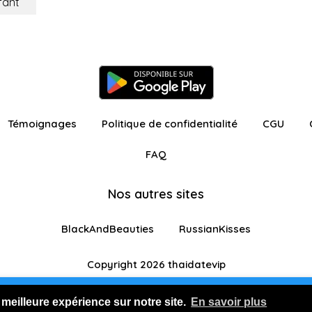
fant
Témoignages
Politique de confidentialité
CGU
FAQ
Nos autres sites
BlackAndBeauties
RussianKisses
Copyright 2026 thaidatevip
ur avec fonctionnalités restreintes
Je m'inscris GR
 meilleure expérience sur notre site.
En savoir plus