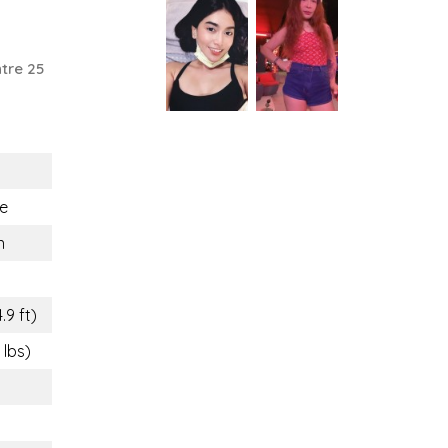
tre 25
e
n
.9 ft)
 lbs)