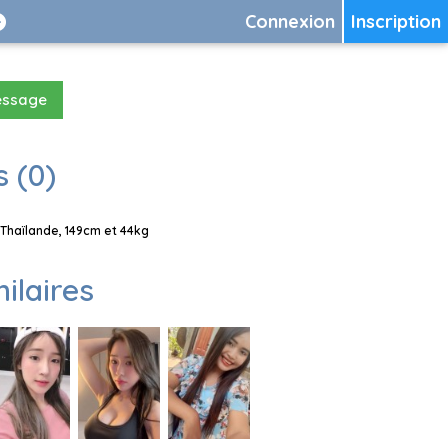
Connexion
Inscription
essage
 (0)
Thaïlande, 149cm et 44kg
milaires