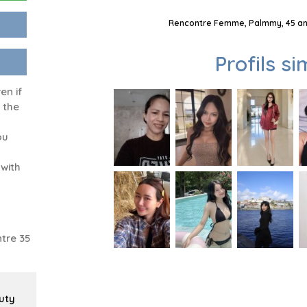
Rencontre Femme, Palmmy, 45 ans
Profils si
en if
 the
ou
 with
tre 35
uty