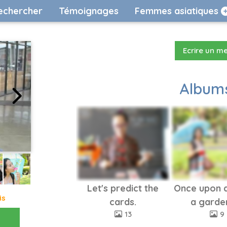
echercher
Témoignages
Femmes asiatiques
Ecrire un m
Albums
Let's predict the
Once upon a
is
cards.
a garden
13
9