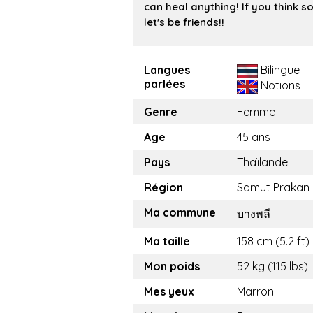
can heal anything! If you think so
let's be friends!!
Langues
Bilingue
parlées
Notions
Genre
Femme
Age
45 ans
Pays
Thaïlande
Région
Samut Prakan
Ma commune
บางพลี
Ma taille
158 cm (5.2 ft)
Mon poids
52 kg (115 lbs)
Mes yeux
Marron