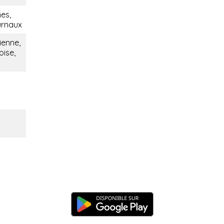
es,
urnaux
ienne,
oise,