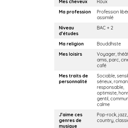
Mes cheveux
Roux
Ma profession
Profession libé
assimilé
Niveau
BAC + 2
d’études
Ma religion
Bouddhiste
Mes loisirs
Voyager, théât
amis, parc, ci
café
Mes traits de
Sociable, sensi
personnalité
sérieux, roman
responsable,
optimiste, hon
gentil, commun
calme
J’aime ces
Pop-rock, jazz,
genres de
country, class
musique