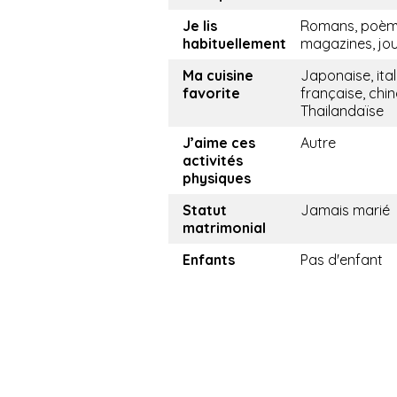
Je lis
Romans, poèm
habituellement
magazines, jo
Ma cuisine
Japonaise, ital
favorite
française, chin
Thailandaïse
J’aime ces
Autre
activités
physiques
Statut
Jamais marié
matrimonial
Enfants
Pas d'enfant