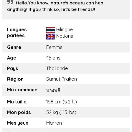
Hello.You know, nature's beauty can heal
anything! If you think so, let's be friends!!
Langues
Bilingue
parlées
Notions
Genre
Femme
Age
45 ans
Pays
Thaïlande
Région
Samut Prakan
Ma commune
บางพลี
Ma taille
158 cm (5.2 ft)
Mon poids
52 kg (115 lbs)
Mes yeux
Marron