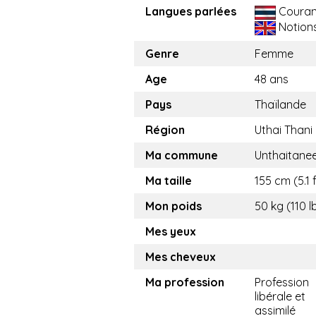
Langues parlées
Couran
Notion
Genre
Femme
Age
48 ans
Pays
Thaïlande
Région
Uthai Thani
Ma commune
Unthaitane
Ma taille
155 cm (5.1 f
Mon poids
50 kg (110 l
Mes yeux
Mes cheveux
Ma profession
Profession
libérale et
assimilé