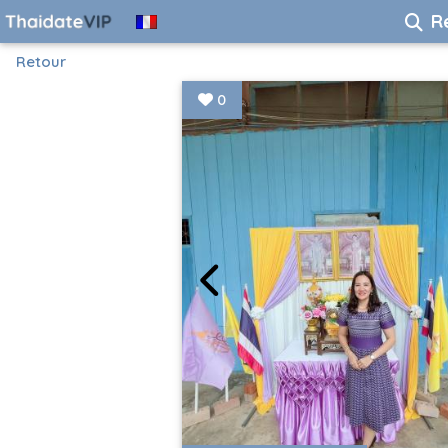
R
Retour
0