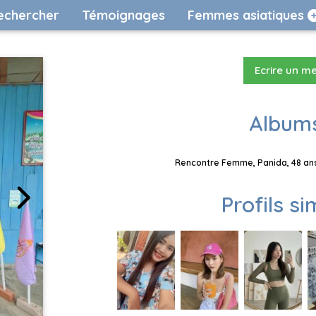
echercher
Témoignages
Femmes asiatiques
Ecrire un m
Albums
Rencontre Femme, Panida, 48 ans
Profils si