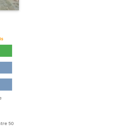
is
e
tre 50