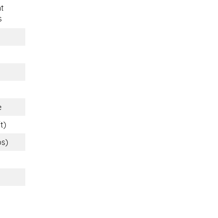
t
s
e
t)
bs)