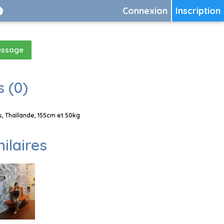
Connexion
Inscription
essage
 (0)
, Thaïlande, 155cm et 50kg
milaires