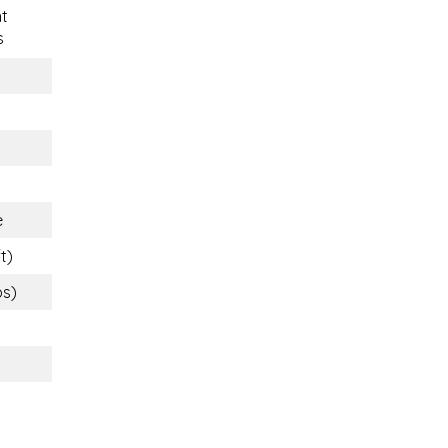
t
s
e
t)
bs)