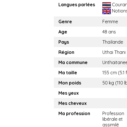
Langues parlées
Couran
Notion
Genre
Femme
Age
48 ans
Pays
Thaïlande
Région
Uthai Thani
Ma commune
Unthaitane
Ma taille
155 cm (5.1 f
Mon poids
50 kg (110 l
Mes yeux
Mes cheveux
Ma profession
Profession
libérale et
assimilé