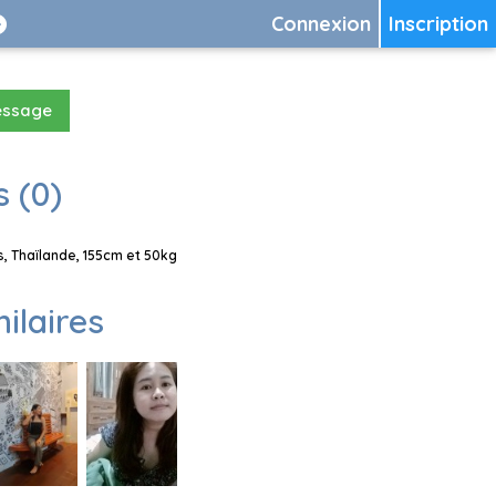
Connexion
Inscription
essage
 (0)
, Thaïlande, 155cm et 50kg
milaires