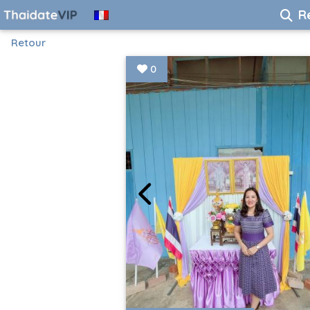
R
Retour
0