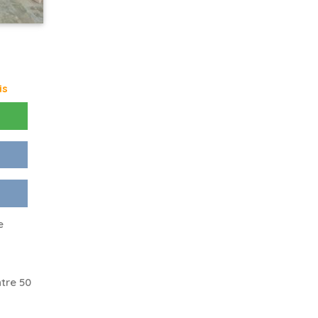
is
e
tre 50