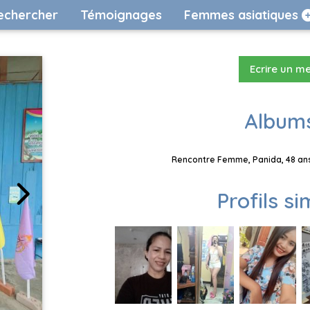
echercher
Témoignages
Femmes asiatiques
Ecrire un m
Albums
Rencontre Femme, Panida, 48 ans
Profils si