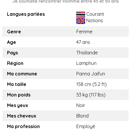
Je souhaite rencontrer Homme entre 45 et 50 ans
Langues parlées
Courant
Notions
Genre
Femme
Age
47 ans
Pays
Thaïlande
Région
Lamphun
Ma commune
Panna Jaifun
Ma taille
158 cm (5.2 ft)
Mon poids
53 kg (117 lbs)
Mes yeux
Noir
Mes cheveux
Blond
Ma profession
Employé