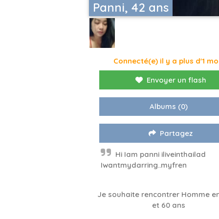
Panni, 42 ans
Connecté(e) il y a plus d'1 mo
Envoyer un flash
Albums
(0)
Partagez
Hi Iam panni iliveinthailad
Iwantmydarring..myfren
Je souhaite rencontrer Homme en
et 60 ans