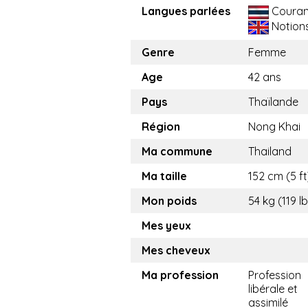
Langues parlées
Couran
Notion
Genre
Femme
Age
42 ans
Pays
Thaïlande
Région
Nong Khai
Ma commune
Thailand
Ma taille
152 cm (5 ft
Mon poids
54 kg (119 l
Mes yeux
Mes cheveux
Ma profession
Profession
libérale et
assimilé