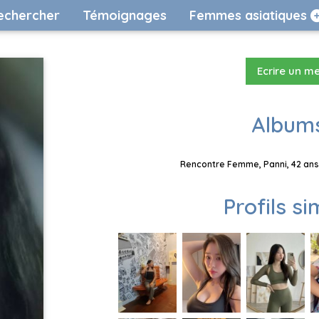
echercher
Témoignages
Femmes asiatiques
Ecrire un m
Albums
Rencontre Femme, Panni, 42 ans,
Profils si