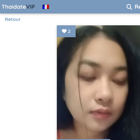
R
Retour
2