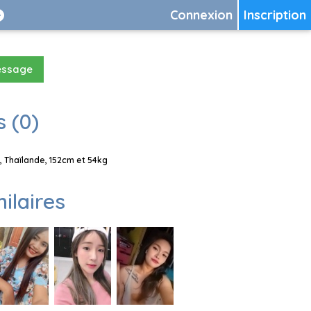
Connexion
Inscription
essage
 (0)
 Thaïlande, 152cm et 54kg
milaires