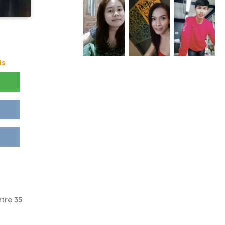
is
tre 35