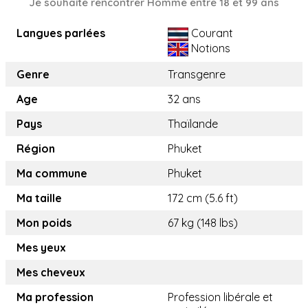
Je souhaite rencontrer Homme entre 18 et 99 ans
Langues parlées
Courant
Notions
Genre
Transgenre
Age
32 ans
Pays
Thaïlande
Région
Phuket
Ma commune
Phuket
Ma taille
172 cm (5.6 ft)
Mon poids
67 kg (148 lbs)
Mes yeux
Mes cheveux
Ma profession
Profession libérale et