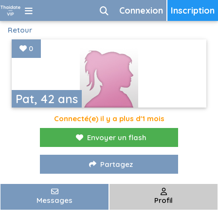
Connexion
Inscription
Retour
0
Pat, 42 ans
Connecté(e) il y a plus d'1 mois
Envoyer un flash
Partagez
Messages
Profil