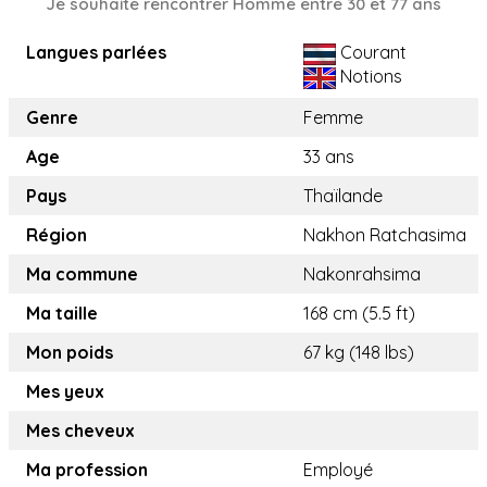
Je souhaite rencontrer Homme entre 30 et 77 ans
Langues parlées
Courant
Notions
Genre
Femme
Age
33 ans
Pays
Thaïlande
Région
Nakhon Ratchasima
Ma commune
Nakonrahsima
Ma taille
168 cm (5.5 ft)
Mon poids
67 kg (148 lbs)
Mes yeux
Mes cheveux
Ma profession
Employé