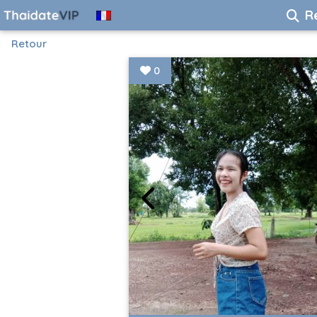
R
Retour
0