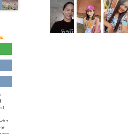
is
a
d
ed
 who
le,
 hope