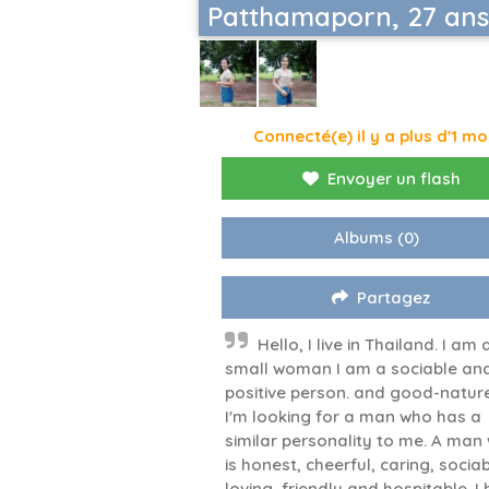
Patthamaporn, 27 ans
Connecté(e) il y a plus d'1 mo
Envoyer un flash
Albums
(0)
Partagez
Hello, I live in Thailand. I am 
small woman I am a sociable an
positive person. and good-natur
I'm looking for a man who has a
similar personality to me. A man
is honest, cheerful, caring, sociab
loving, friendly and hospitable. I