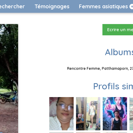
echercher
Témoignages
Femmes asiatiques
Ecrire un m
Albums
Rencontre Femme, Patthamaporn, 27 
Profils si