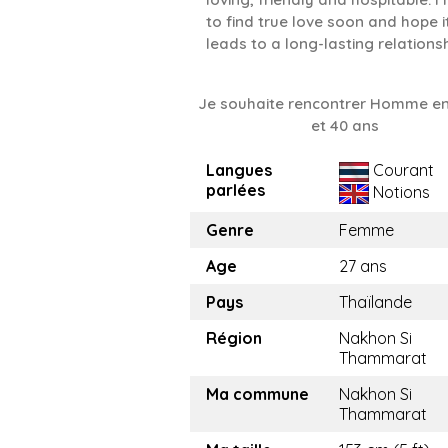
to find true love soon and hope i
leads to a long-lasting relationsh
Je souhaite rencontrer Homme en
et 40 ans
Langues
Courant
parlées
Notions
Genre
Femme
Age
27 ans
Pays
Thaïlande
Région
Nakhon Si
Thammarat
Ma commune
Nakhon Si
Thammarat