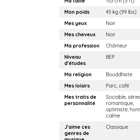
Ma taille
153 cm (5 ft)
Mon poids
45 kg (99 lbs)
Mes yeux
Noir
Mes cheveux
Noir
Ma profession
Chômeur
Niveau
BEP
d’études
Ma religion
Bouddhiste
Mes loisirs
Parc, café
Mes traits de
Sociable, série
personnalité
romantique,
optimiste, hon
calme
J’aime ces
Classique
genres de
musique