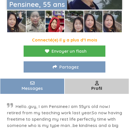
Pensinee, 55 ans
Connecté(e) il y a plus d'1 mois
Envoyer un flash
Partagez
Messages
Profil
Hello..guy, I am Pensinee.I am 55yrs old now.I
retired from my teaching work last year.So now having
freetime to spending my rest life perfectly time with
someone who is my type man...be kindness and a big