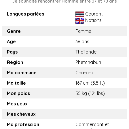
Je souhaite rencontrer Homme entre 37 et 70 ans
Langues parlées
Courant
Notions
Genre
Femme
Age
38 ans
Pays
Thaïlande
Région
Phetchaburi
Ma commune
Cha-am
Ma taille
167 cm (5.5 ft)
Mon poids
55 kg (121 lbs)
Mes yeux
Mes cheveux
Ma profession
Commerçant et