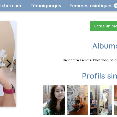
echercher
Témoignages
Femmes asiatiques
Ecrire un m
Albums
Rencontre Femme, Phatchaa, 39 an
Profils si