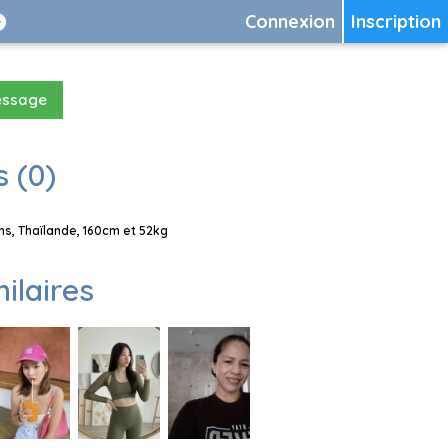
Connexion
Inscription
essage
 (0)
s, Thaïlande, 160cm et 52kg
milaires