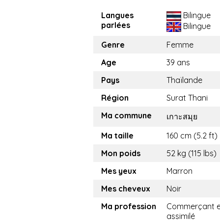
Langues
Bilingue
parlées
Bilingue
Genre
Femme
Age
39 ans
Pays
Thaïlande
Région
Surat Thani
Ma commune
เกาะสมุย
Ma taille
160 cm (5.2 ft)
Mon poids
52 kg (115 lbs)
Mes yeux
Marron
Mes cheveux
Noir
Ma profession
Commerçant e
assimilé