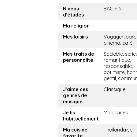
Niveau
BAC + 3
d’études
Ma religion
Mes loisirs
Voyager, parc
cinema, café
Mes traits de
Sociable, série
personnalité
romantique,
responsable,
optimiste, hon
gentil, commu
J’aime ces
Classique
genres de
musique
Je lis
Magazines
habituellement
Ma cuisine
Thailandaïse
favorite