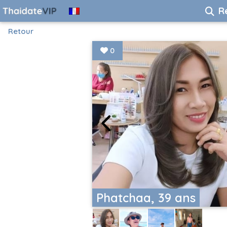
R
Retour
0
Phatchaa, 39 ans