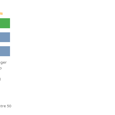
is
nger
o
d
tre 50