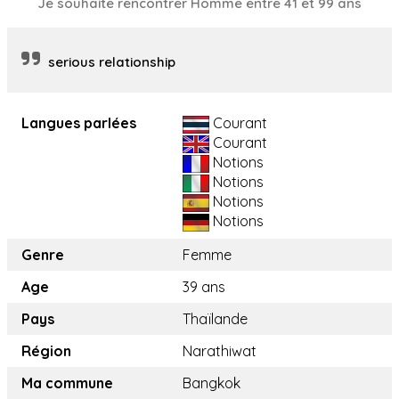
Je souhaite rencontrer Homme entre 41 et 99 ans
serious relationship
Langues parlées
Courant
Courant
Notions
Notions
Notions
Notions
Genre
Femme
Age
39 ans
Pays
Thaïlande
Région
Narathiwat
Ma commune
Bangkok