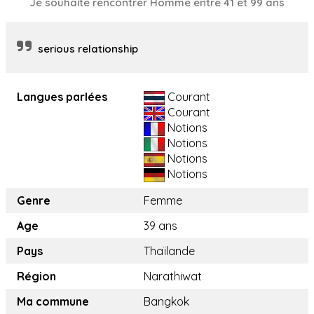
Je souhaite rencontrer Homme entre 41 et 99 ans
serious relationship
Langues parlées
Courant
Courant
Notions
Notions
Notions
Notions
Genre
Femme
Age
39 ans
Pays
Thaïlande
Région
Narathiwat
Ma commune
Bangkok