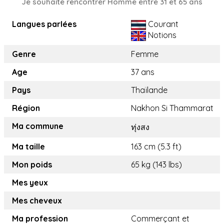
Je souhaite rencontrer Homme entre 31 et 65 ans
Langues parlées
Courant
Notions
Genre
Femme
Age
37 ans
Pays
Thaïlande
Région
Nakhon Si Thammarat
Ma commune
ทุ่งสง
Ma taille
163 cm (5.3 ft)
Mon poids
65 kg (143 lbs)
Mes yeux
Mes cheveux
Ma profession
Commerçant et