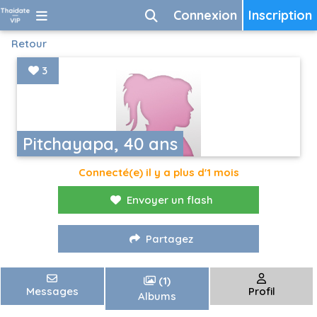
Connexion
Inscription
Retour
3
Pitchayapa, 40 ans
Connecté(e) il y a plus d'1 mois
Envoyer un flash
Partagez
(1)
Messages
Profil
Albums