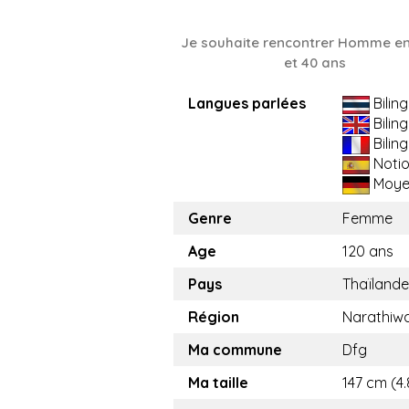
Je souhaite rencontrer Homme en
et 40 ans
Langues parlées
Bilin
Bilin
Bilin
Noti
Moye
Genre
Femme
Age
120 ans
Pays
Thaïlande
Région
Narathiw
Ma commune
Dfg
Ma taille
147 cm (4.