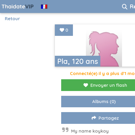
R
Retour
0
Pla, 120 ans
Connecté(e) il y a plus d'1 mo
Envoyer un flash
Albums
(0)
Partagez
My name koykoy