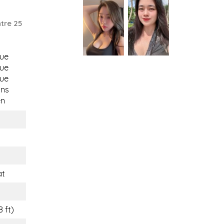
tre 25
gue
gue
gue
ons
n
at
8 ft)