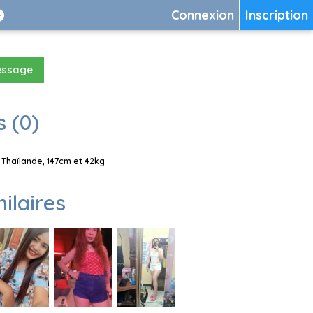
Connexion
Inscription
essage
 (0)
 Thaïlande, 147cm et 42kg
milaires