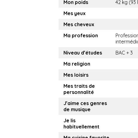
Mon poids
42 kg (93 
Mes yeux
Mes cheveux
Ma profession
Professio
intermédi
Niveau d’études
BAC + 3
Ma religion
Mes loisirs
Mes traits de
personnalité
J’aime ces genres
de musique
Je lis
habituellement
Ma cuisine favorite