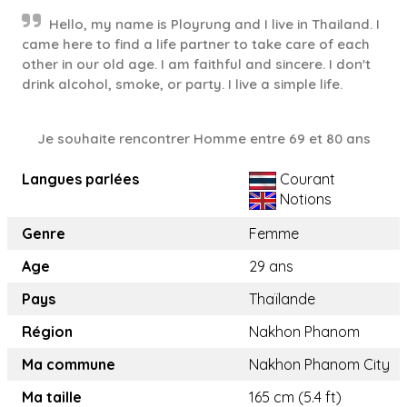
Hello, my name is Ployrung and I live in Thailand. I
came here to find a life partner to take care of each
other in our old age. I am faithful and sincere. I don't
drink alcohol, smoke, or party. I live a simple life.
Je souhaite rencontrer Homme entre 69 et 80 ans
Langues parlées
Courant
Notions
Genre
Femme
Age
29 ans
Pays
Thaïlande
Région
Nakhon Phanom
Ma commune
Nakhon Phanom City
Ma taille
165 cm (5.4 ft)