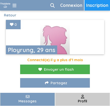
Connexion
Inscription
Retour
0
Ployrung, 29 ans
Connecté(e) il y a plus d'1 mois
Envoyer un flash
Partagez
Messages
Profil