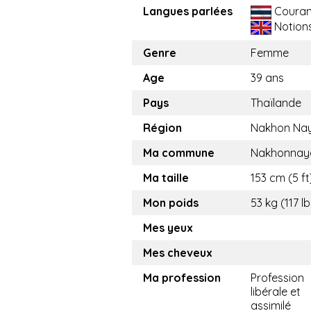
Langues parlées
Couran
Notion
Genre
Femme
Age
39 ans
Pays
Thaïlande
Région
Nakhon Na
Ma commune
Nakhonnay
Ma taille
153 cm (5 ft
Mon poids
53 kg (117 lb
Mes yeux
Mes cheveux
Ma profession
Profession
libérale et
assimilé