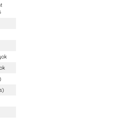
t
s
yok
ok
)
s)