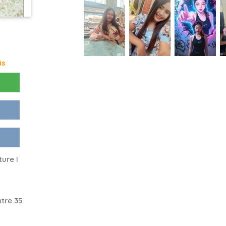
is
ture I
tre 35