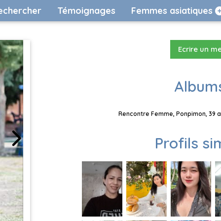
echercher
Témoignages
Femmes asiatiques
Ecrire un m
Albums
Rencontre Femme, Ponpimon, 39 an
Profils si