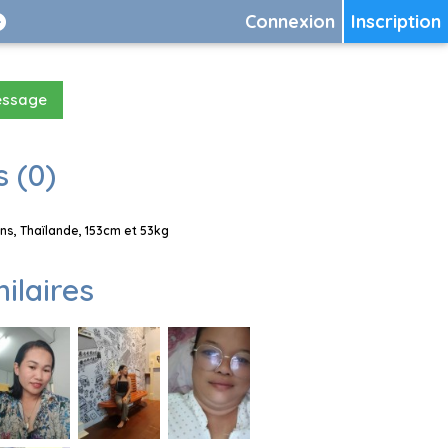
Connexion
Inscription
essage
 (0)
s, Thaïlande, 153cm et 53kg
milaires