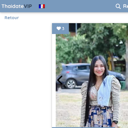
R
Retour
3