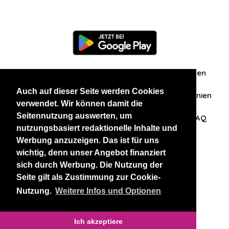
Information
Über uns
Zuschriften/Erfahrungen
Auch auf dieser Seite werden Cookies
Datenschutzerklärung
AGB
Datenschutzrichtlinien
verwendet. Wir können damit die
Seitennutzung auswerten, um
Nehmen Sie Kontakt mit uns auf
Affiliation
FAQ
nutzungsbasiert redaktionelle Inhalte und
Werbung anzuzeigen. Das ist für uns
Unsere anderen Websites
wichtig, denn unser Angebot finanziert
sich durch Werbung. Die Nutzung der
BlackAndBeauties
RussianKisses
Seite gilt als Zustimmung zur Cookie-
Nutzung.
Weitere Infos und Optionen
Copyright 2026 thaidatevip
Ich akzeptiere