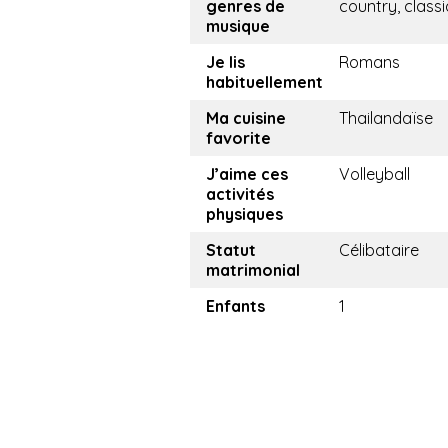
genres de
country, class
musique
Je lis
Romans
habituellement
Ma cuisine
Thailandaïse
favorite
J’aime ces
Volleyball
activités
physiques
Statut
Célibataire
matrimonial
Enfants
1