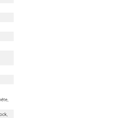
nête,
ock,