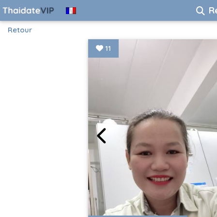
R
Retour
11