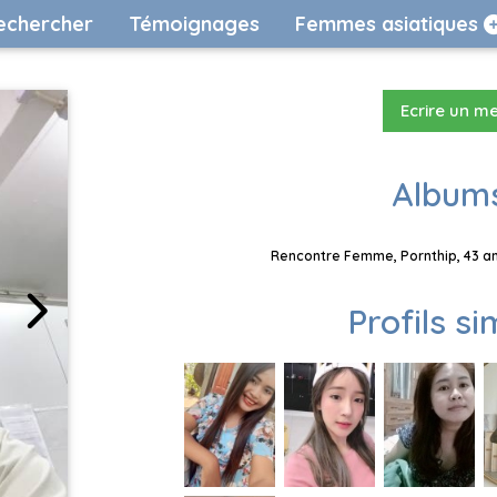
echercher
Témoignages
Femmes asiatiques
Ecrire un m
Albums
Rencontre Femme, Pornthip, 43 an
Profils si