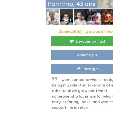
Pornthip, 43 ans
Connecté(e) il y a plus d'1 mo
Envoyer un flash
Albums
(0)
Partagez
I want someone who is ready
be by my side. And take care of 
other until we grow old. I want
someone who loves me for who I
not just for my looks, and who c
support me in return.