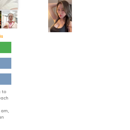
is
 to
each
 am,
an