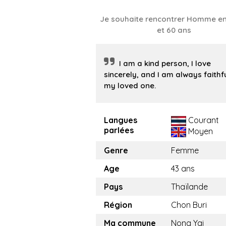
Je souhaite rencontrer Homme en
et 60 ans
I am a kind person, I love
sincerely, and I am always faithf
my loved one.
Langues
Courant
parlées
Moyen
Genre
Femme
Age
43 ans
Pays
Thaïlande
Région
Chon Buri
Ma commune
Nong Yai