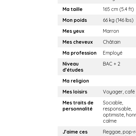
Ma taille
165 cm (5.4 ft)
Mon poids
66 kg (146 lbs)
Mes yeux
Marron
Mes cheveux
Châtain
Ma profession
Employé
Niveau
BAC + 2
d’études
Ma religion
Mes loisirs
Voyager, café
Mes traits de
Sociable,
personnalité
responsable,
optimiste, hon
calme
J’aime ces
Reggae, pop-r