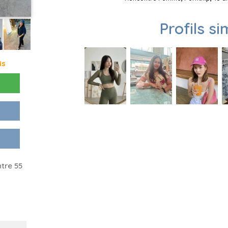
Profils si
is
tre 55