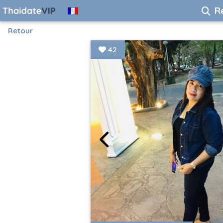
R
Retour
42