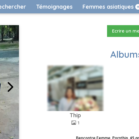
echercher
Témoignages
Femmes asiatiques
Ecrire un m
Albums
Thip
1
Rencontre Femme, Pornthip, 45 an