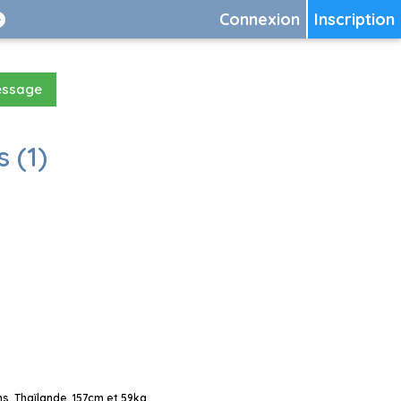
Connexion
Inscription
essage
 (1)
s, Thaïlande, 157cm et 59kg