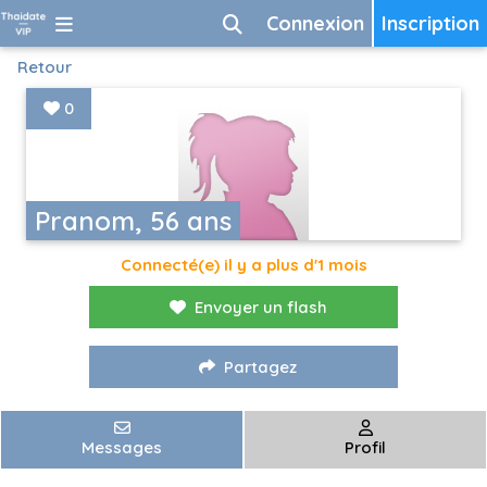
Connexion
Inscription
Retour
0
Pranom, 56 ans
Connecté(e) il y a plus d'1 mois
Envoyer un flash
Partagez
Messages
Profil