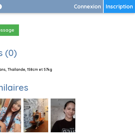
Connexion
Inscription
essage
 (0)
s, Thaïlande, 158cm et 57kg
milaires