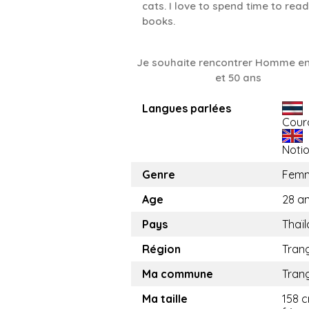
cats. I love to spend time to rea
books.
Je souhaite rencontrer Homme en
et 50 ans
Langues parlées
Cour
Noti
Genre
Fem
Age
28 a
Pays
Thaï
Région
Tran
Ma commune
Tran
Ma taille
158 c