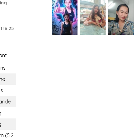
ding
tre 25
ant
ons
me
ns
lande
g
g
m (5.2