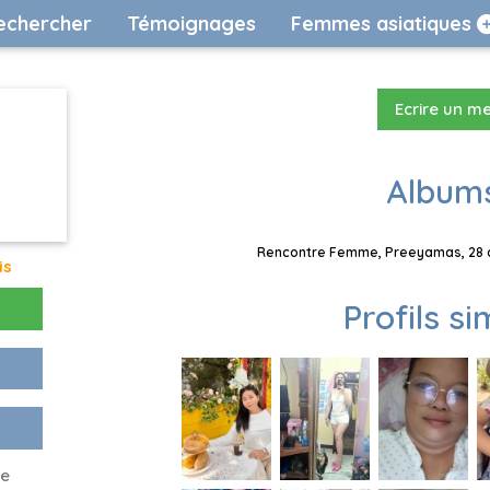
echercher
Témoignages
Femmes asiatiques
Ecrire un m
Albums
Rencontre Femme, Preeyamas, 28 an
is
Profils si
ve