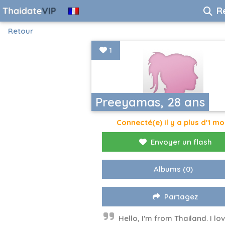
R
Retour
1
Preeyamas, 28 ans
Connecté(e) il y a plus d'1 mo
Envoyer un flash
Albums
(0)
Partagez
Hello, I'm from Thailand. I lo