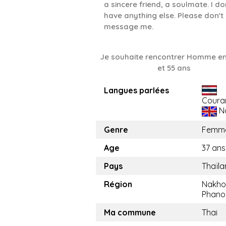
a sincere friend, a soulmate. I do
have anything else. Please don't
message me.
Je souhaite rencontrer Homme en
et 55 ans
Langues parlées
Coura
No
Genre
Femm
Age
37 ans
Pays
Thaïl
Région
Nakho
Phan
Ma commune
Thai