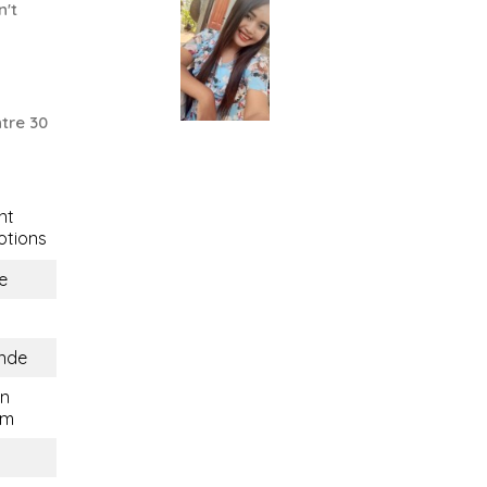
n't
tre 30
nt
tions
e
ande
n
om