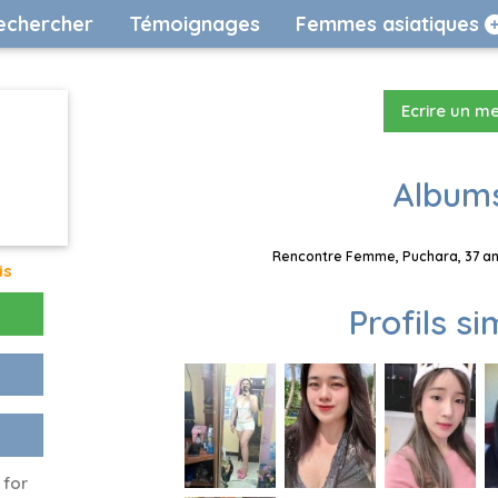
echercher
Témoignages
Femmes asiatiques
Ecrire un m
Albums
Rencontre Femme, Puchara, 37 ans
is
Profils si
 for