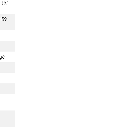
 (5.1
(139
yé