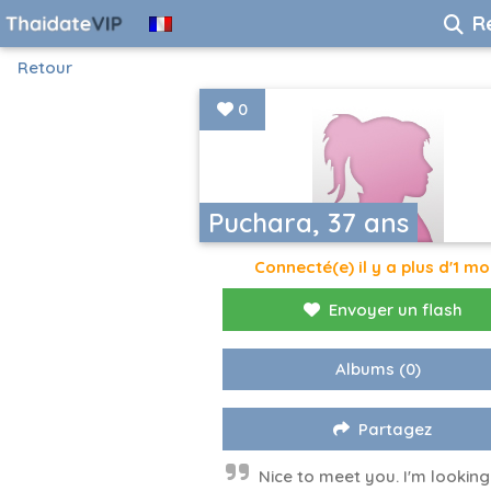
R
Retour
0
Puchara, 37 ans
Connecté(e) il y a plus d'1 mo
Envoyer un flash
Albums
(0)
Partagez
Nice to meet you. I'm looking