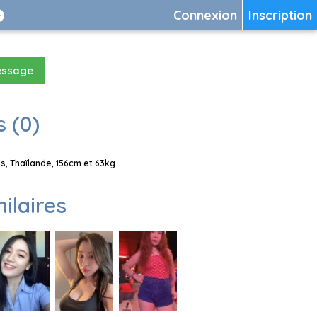
Connexion
Inscription
essage
 (0)
, Thaïlande, 156cm et 63kg
milaires