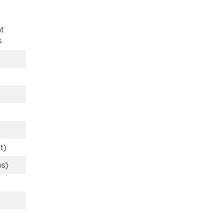
t
s
t)
bs)