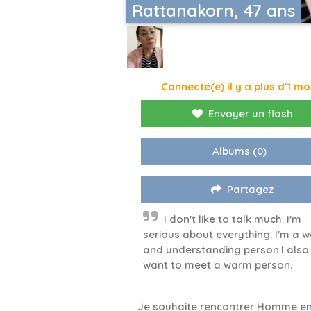
Rattanakorn, 47 ans
Connecté(e) il y a plus d'1 mo
Envoyer un flash
Albums
(0)
Partagez
I don't like to talk much. I'm
serious about everything. I'm a 
and understanding person.I also
want to meet a warm person.
Je souhaite rencontrer Homme en