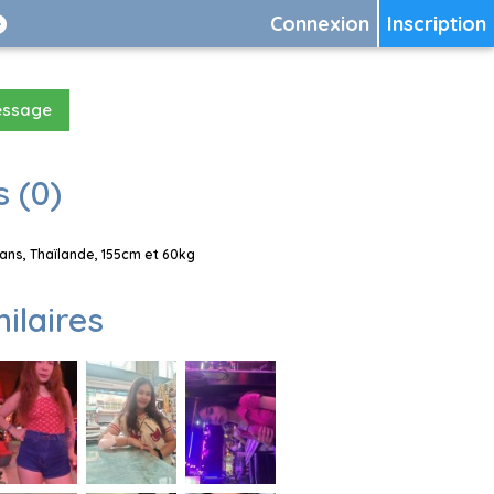
Connexion
Inscription
essage
 (0)
ns, Thaïlande, 155cm et 60kg
milaires