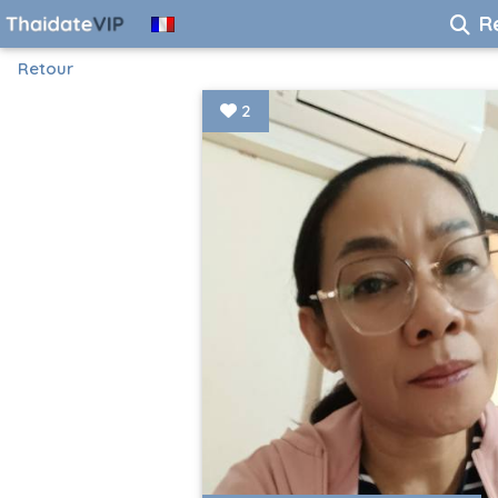
R
Retour
2