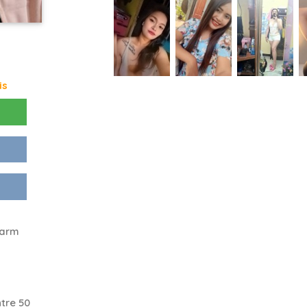
is
warm
tre 50