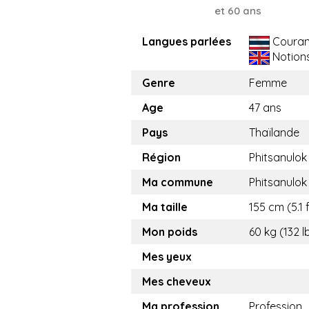
et 60 ans
Langues parlées
Couran
Notion
Genre
Femme
Age
47 ans
Pays
Thaïlande
Région
Phitsanulok
Ma commune
Phitsanulok
Ma taille
155 cm (5.1 f
Mon poids
60 kg (132 l
Mes yeux
Mes cheveux
Ma profession
Profession