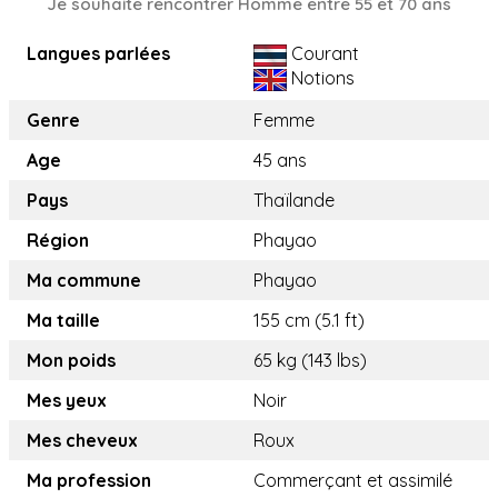
Je souhaite rencontrer Homme entre 55 et 70 ans
Langues parlées
Courant
Notions
Genre
Femme
Age
45 ans
Pays
Thaïlande
Région
Phayao
Ma commune
Phayao
Ma taille
155 cm (5.1 ft)
Mon poids
65 kg (143 lbs)
Mes yeux
Noir
Mes cheveux
Roux
Ma profession
Commerçant et assimilé