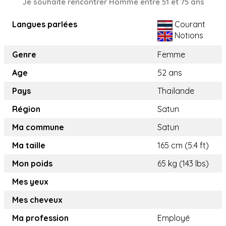
Je souhaite rencontrer Homme entre 51 et 75 ans
Langues parlées
Courant
Notions
Genre
Femme
Age
52 ans
Pays
Thaïlande
Région
Satun
Ma commune
Satun
Ma taille
165 cm (5.4 ft)
Mon poids
65 kg (143 lbs)
Mes yeux
Mes cheveux
Ma profession
Employé