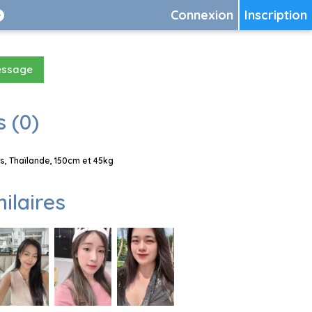
Connexion
Inscription
essage
 (0)
, Thaïlande, 150cm et 45kg
milaires