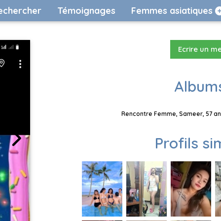
echercher
Témoignages
Femmes asiatiques
Ecrire un m
Albums
Rencontre Femme, Sameer, 57 ans
Profils si