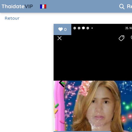
R
Retour
0