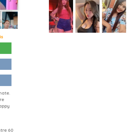
is
mate.
re
happy
tre 60