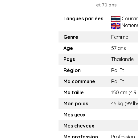
et 70 ans
Langues parlées
Couran
Notion
Genre
Femme
Age
57 ans
Pays
Thaïlande
Région
Roi Et
Ma commune
Roi Et
Ma taille
150 cm (4.9 
Mon poids
45 kg (99 lb
Mes yeux
Mes cheveux
Ma profession
Profession