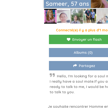
Sameer, 57 ans
Connecté(e) il y a plus d'1 mo
Envoyer un flash
Albums
(0)
Partagez
Hello, I'm looking for a soul 
I really have a soul mate.If you a
ready to talk to me, I would be 
to talk to you.
Je souhaite rencontrer Homme en