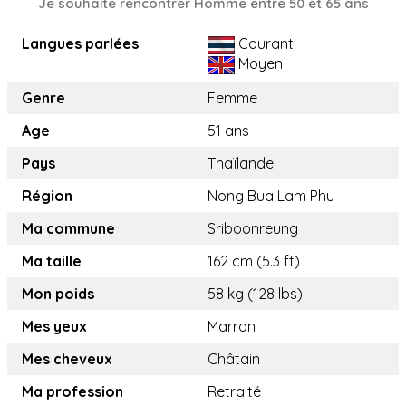
Je souhaite rencontrer Homme entre 50 et 65 ans
Langues parlées
Courant
Moyen
Genre
Femme
Age
51 ans
Pays
Thaïlande
Région
Nong Bua Lam Phu
Ma commune
Sriboonreung
Ma taille
162 cm (5.3 ft)
Mon poids
58 kg (128 lbs)
Mes yeux
Marron
Mes cheveux
Châtain
Ma profession
Retraité