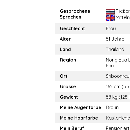
Gesprochene
Fließe
Sprachen
Mittel
Geschlecht
Frau
Alter
51 Jahre
Land
Thailand
Region
Nong Bua 
Phu
Ort
Sriboonre
Grösse
162 cm (5.3 
Gewicht
58 kg (128 
Meine Augenfarbe
Braun
Meine Haarfarbe
Kastanien
Mein Beruf
Pensioniert