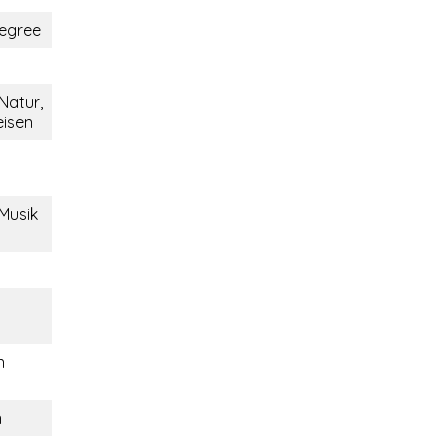
egree
 Natur,
eisen
 Musik
n
n