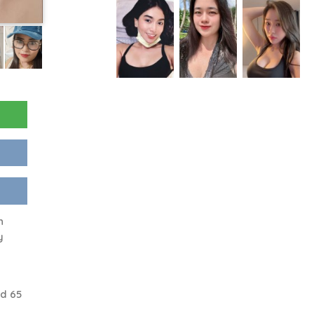
n
y
d 65