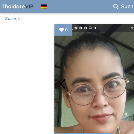
Such
Zurück
0