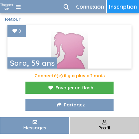
Connexion
Inscription
Retour
0
Sara, 59 ans
Connecté(e) il y a plus d'1 mois
Envoyer un flash
Partagez
Messages
Profil